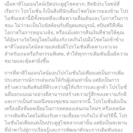
เมื่อคาสิโนออนไลน์เปิดประตูสู่โชคลาภ, สิทธิประโยชน์ที่
เรียกว่า โปรโมชั่น ก็เป็นสิ่งที่นักเสี่ยงโชคไม่ควรมองข้าม โปร
โมชั่นเหล่านี้มีทั้งหมดที่จะเพิ่มความตื่นเต้นและโอกาสในการ
ชนะ ไม่ว่าจะเป็นโบนัสต้อนรับที่อุดมสมบูรณ์, สปินฟรีที่เพิ่ม
โอกาสในการหมุนวงล้อ, หรือแม้แต่การคืนเงินที่ช่วยให้คุณ
ได้ลุ้นรางวัลใหญ่โดยไม่ต้องกังวลเกินไปเมื่อโชคไม่เข้าข้าง
คาสิโนออนไลน์หลายแห่งยังมีโปรโมชั่นที่เฉพาะเจาะจง
สำหรับเกมหรือกิจกรรมพิเศษ, ทำให้ทุกการเดิมพันนั้นมีความ
หมายและคุ้มค่ายิ่งขึ้น
การที่คาสิโนออนไลน์มอบโปรโมชั่นไม่เพียงแต่เป็นการเพิ่ม
ประสบการณ์การเล่นเกมให้กับผู้เล่นเท่านั้น แต่ยังเป็นการ
สร้างความสัมพันธ์ที่ดีระหว่างผู้ให้บริการและลูกค้า โปรโมชั่
นที่ออกแบบมาอย่างดีสามารถสร้างความรู้สึกของความภักดี
และการเป็นส่วนหนึ่งของชุมชน นอกจากนี้, โปรโมชั่นยังเป็น
เครื่องมือที่ยอดเยี่ยมในการทดลองเล่นเกมใหม่ๆ หรือเทคนิค
การเดิมพันโดยไม่ต้องรับความเสี่ยงมากเกินไป ด้วยวิธีนี้, โปร
โมชั่นไม่เพียงแต่เป็นประตูสู่โชคลาภเท่านั้น แต่ยังเป็นสะพาน
ที่นำพาไปสู่การเรียนรู้และการพัฒนาทักษะการเดิมพันของ