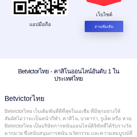
เว็บไซต์
แอปมือถือ
อ่านเพิ่มเติม
Betvictorไทย - คาสิโนออนไลน์อันดับ 1 ใน
ประเทศไทย
Betvictorไทย
Betvictorไทย เว็บเดิมพันที่ดีที่สุดในเอเชีย ที่มีทุกอย่างให้
สัมผัสไม่ว่าจะเป็นหน้ากีฬา, คาสิโน, บาคาร่า, รูเล็ต หรือ หวย.
Betvictorไทย เป็นบริษัทการพนันออนไลน์ดิจิทัลที่ได้รับรางวัล
มากมาย ซึ่งสนับสนุนการพนัน นวัตกรรม และความสมบูรณ์ที่