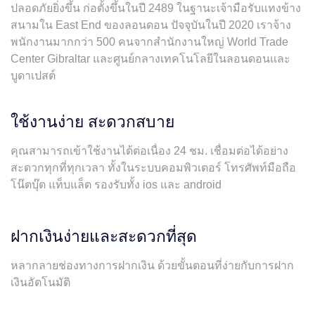
ปลอดภัยยิ่งขึ้น ก่อตั้งขึ้นในปี 2489 ในฐานะเจ้ามือรับแทงข้าง
สนามใน East End ของลอนดอน ปัจจุบันในปี 2020 เราจ้าง
พนักงานมากกว่า 500 คนจากสำนักงานใหญ่ World Trade
Center Gibraltar และศูนย์กลางเทคโนโลยีในลอนดอนและ
บูดาเปสต์
ใช้งานง่าย สะดวกสบาย
คุณสามารถเข้าใช้งานได้ต่อเนื่อง 24 ชม. เชื่อมต่อได้อย่าง
สะดวกทุกที่ทุกเวลา ทั้งในระบบคอมพิวเตอร์ โทรศัพท์มือถือ
โน๊ตบุ๊ต แท็บแล็ต รองรับทั้ง ios และ android
ฝากเงินง่ายและสะดวกที่สุด
หลากลายช่องทางการฝากเงิน ด้วยขั้นตอนที่ง่ายกับการฝาก
เงินอัตโนมัติ